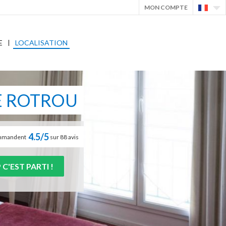
MON COMPTE
E
LOCALISATION
E ROTROU
4.5/5
commandent
sur 88 avis