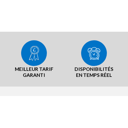
MEILLEUR TARIF
DISPONIBILITÉS
GARANTI
EN TEMPS RÉEL
RE RÉSEAU
NOTRE EXPÉRIENCE
TeamBrit
Notre démarche Producteurs loc
er B, notre mascotte
Nos labels et certifications
sommes-nous ?
Notre démarche RSE