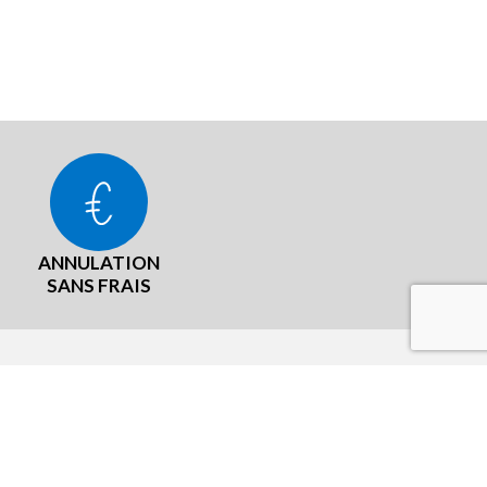
ANNULATION
SANS FRAIS
LÉGAL
aux
CGU Programme fidelité
Mentions légales
Cookies