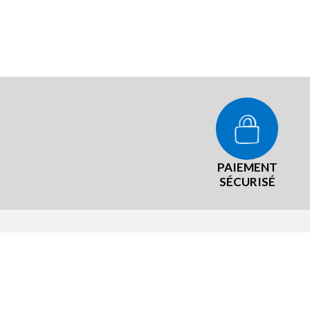
PAIEMENT
SÉCURISÉ
NOT
La #
Mist
Rue de la Bruyère
28400 Nogent Le Rotrou
Qui 